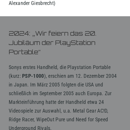
Alexander Giesbrecht)
2024: „Wir feiern das 20.
Jubiläum der PlayStation
Portable“
Sonys erstes Handheld, die Playstation Portable
(kurz:
PSP-1000
), erschien am 12. Dezember 2004
in Japan. Im März 2005 folgten die USA und
schließlich im September 2005 auch Europa. Zur
Markteinführung hatte der Handheld etwa 24
Videospiele zur Auswahl, u.a. Metal Gear AC!D,
Ridge Racer, WipeOut Pure und Need for Speed
Underground Rivals.