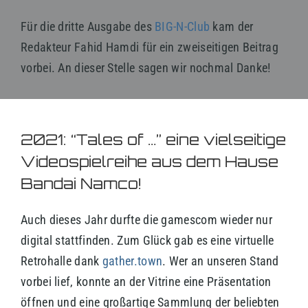
Für die dritte Ausgabe des
BIG-N-Club
kam der
Redakteur Fahid Hamdi für ein zweiseitigen Beitrag
vorbei. An dieser Stelle sagen wir nochmal Danke!
2021: “Tales of …” eine vielseitige
Videospielreihe aus dem Hause
Bandai Namco!
Auch dieses Jahr durfte die gamescom wieder nur
digital stattfinden. Zum Glück gab es eine virtuelle
Retrohalle dank
gather.town
. Wer an unseren Stand
vorbei lief, konnte an der Vitrine eine Präsentation
öffnen und eine großartige Sammlung der beliebten